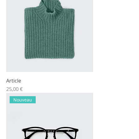
Article
Prix
25,00 €
Nouveau