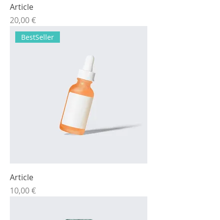
Article
Prix
20,00 €
BestSeller
Article
Prix
10,00 €