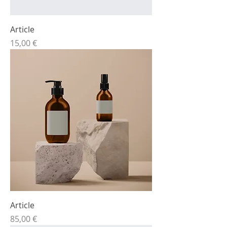
Article
Prix
15,00 €
Article
Prix
85,00 €