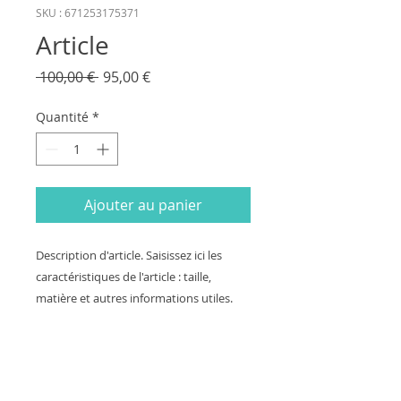
SKU : 671253175371
Article
Prix
Prix
 100,00 € 
95,00 €
original
promotionnel
Quantité
*
Ajouter au panier
Description d'article. Saisissez ici les 
caractéristiques de l'article : taille, 
matière et autres informations utiles.
DÉTAILS D'ARTICLE
Détails d'article. Saisissez ici les