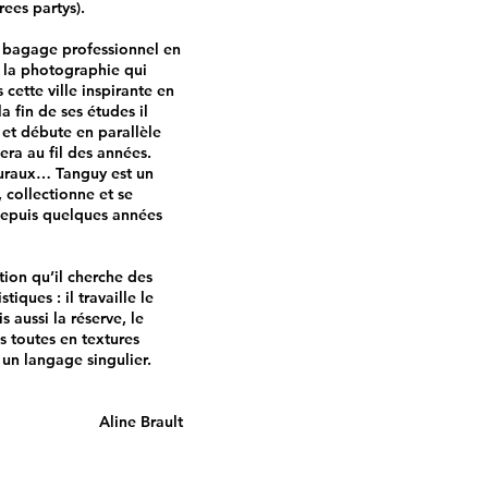
ees partys).
n bagage professionnel en
et la photographie qui
cette ville inspirante en
 fin de ses études il
 et débute en parallèle
era au fil des années.
uraux… Tanguy est un
 collectionne et se
 depuis quelques années
tion qu’il cherche des
iques : il travaille le
s aussi la réserve, le
ns toutes en textures
 un langage singulier.
Aline Brault