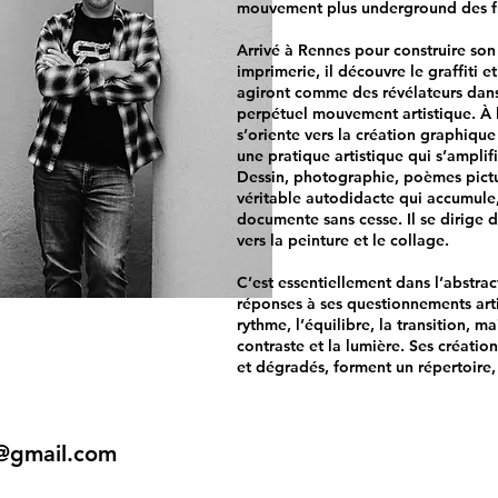
mouvement plus underground des fr
Arrivé à Rennes pour construire so
imprimerie, il découvre le graffiti 
agiront comme des révélateurs dans 
perpétuel mouvement artistique. À la
s’oriente vers la création graphique
une pratique artistique qui s’amplifi
Dessin, photographie, poèmes pict
véritable autodidacte qui accumule,
documente sans cesse. Il se dirige
vers la peinture et le collage.
C’est essentiellement dans l’abstrac
réponses à ses questionnements artist
rythme, l’équilibre, la transition, mai
contraste et la lumière. Ses créatio
et
dégradés,
forment un répertoire,
k@gmail.com