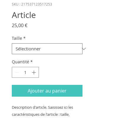
SKU : 217537123517253
Article
Prix
25,00 €
Taille
*
Quantité
*
Ajouter au panier
Description d'article. Saisissez ici les 
caractéristiques de l'article : taille, 
matière et autres informations utiles.